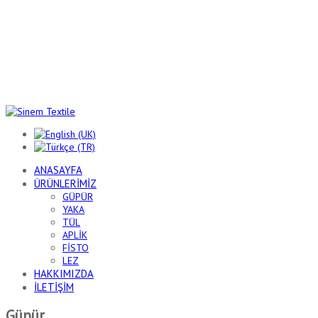
ANASAYFA
ÜRÜNLERİMİZ
GÜPÜR
YAKA
TÜL
APLİK
FİSTO
LEZ
HAKKIMIZDA
İLETİŞİM
Güpür