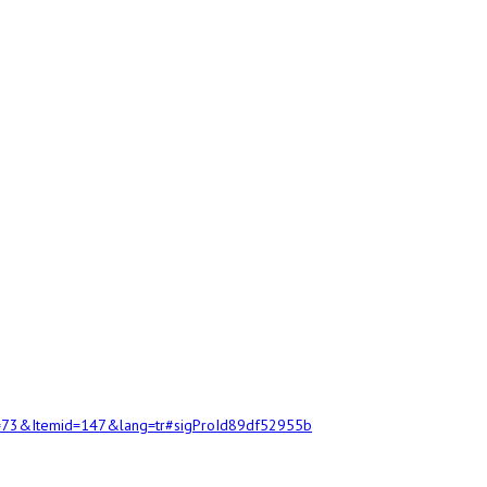
&id=73&Itemid=147&lang=tr#sigProId89df52955b